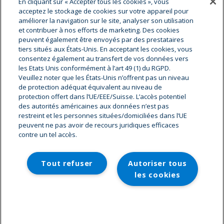
En cliquant sur « Accepter tous les cookies », vous
A propos de cryostar
acceptez le stockage de cookies sur votre appareil pour
améliorer la navigation sur le site, analyser son utilisation
Cryostar est le leader mondial dans la fourniture
et contribuer à nos efforts de marketing. Des cookies
d’équipements cryogéniques de haute technologie.
peuvent également être envoyés par des prestataires
Fournisseur d’équipements et de services auprès des plus
tiers situés aux États-Unis. En acceptant les cookies, vous
grandes sociétés gazières et des distributeurs de gaz, nous
consentez également au transfert de vos données vers
bénéficions d’une implantation mondiale et disposons d’un
les Etats Unis conformément à l’art 49 (1) du RGPD.
Veuillez noter que les États-Unis n’offrent pas un niveau
vaste réseau de service après-vente. Notre centre
de protection adéquat équivalent au niveau de
décisionnel et de recherche, avec près de 1 000
protection offert dans l’UE/EEE/Suisse. L’accès potentiel
collaborateurs, est basé en Alsace à Hésingue
des autorités américaines aux données n’est pas
(Cryostar SAS, 2 rue de l’industrie, BP 48, 68220 Hésingue
restreint et les personnes situées/domiciliées dans l’UE
peuvent ne pas avoir de recours juridiques efficaces
France).
contre un tel accès.
ALLER SUR CRYOSTAR.COM
Tout refuser
Autoriser tous
les cookies
© 2026 Cryostar Careers. Tous droits réservés.
Paramètres des cookies
Mentions légales
-
Plan du site
-
Paramètres des cookies