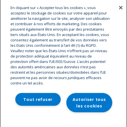
En cliquant sur « Accepter tous les cookies », vous
acceptez le stockage de cookies sur votre appareil pour
améliorer la navigation sur le site, analyser son utilisation
et contribuer à nos efforts de marketing. Des cookies
peuvent également être envoyés par des prestataires
A propos de cryostar
tiers situés aux États-Unis. En acceptant les cookies, vous
Cryostar est le leader mondial dans la fourniture
consentez également au transfert de vos données vers
d’équipements cryogéniques de haute technologie.
les Etats Unis conformément à l’art 49 (1) du RGPD.
Fournisseur d’équipements et de services auprès des plus
Veuillez noter que les États-Unis n’offrent pas un niveau
grandes sociétés gazières et des distributeurs de gaz, nous
de protection adéquat équivalent au niveau de
protection offert dans l’UE/EEE/Suisse. L’accès potentiel
bénéficions d’une implantation mondiale et disposons d’un
des autorités américaines aux données n’est pas
vaste réseau de service après-vente. Notre centre
restreint et les personnes situées/domiciliées dans l’UE
décisionnel et de recherche, avec près de 1 000
peuvent ne pas avoir de recours juridiques efficaces
collaborateurs, est basé en Alsace à Hésingue
contre un tel accès.
(Cryostar SAS, 2 rue de l’industrie, BP 48, 68220 Hésingue
France).
Tout refuser
Autoriser tous
ALLER SUR CRYOSTAR.COM
les cookies
© 2026 Cryostar Careers. Tous droits réservés.
Paramètres des cookies