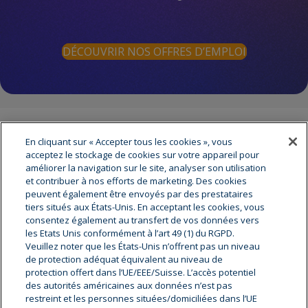
DÉCOUVRIR NOS OFFRES D’EMPLOI
En cliquant sur « Accepter tous les cookies », vous
A propos de cryostar
acceptez le stockage de cookies sur votre appareil pour
améliorer la navigation sur le site, analyser son utilisation
Cryostar est le leader mondial dans la fourniture
et contribuer à nos efforts de marketing. Des cookies
d’équipements cryogéniques de haute technologie.
peuvent également être envoyés par des prestataires
Fournisseur d’équipements et de services auprès des plus
tiers situés aux États-Unis. En acceptant les cookies, vous
grandes sociétés gazières et des distributeurs de gaz, nous
consentez également au transfert de vos données vers
bénéficions d’une implantation mondiale et disposons d’un
les Etats Unis conformément à l’art 49 (1) du RGPD.
Veuillez noter que les États-Unis n’offrent pas un niveau
vaste réseau de service après-vente. Notre centre
Téléchargez notre Brochure
de protection adéquat équivalent au niveau de
décisionnel et de recherche, avec près de 1 000
Recrutement
protection offert dans l’UE/EEE/Suisse. L’accès potentiel
collaborateurs, est basé en Alsace à Hésingue
des autorités américaines aux données n’est pas
(Cryostar SAS, 2 rue de l’industrie, BP 48, 68220 Hésingue
restreint et les personnes situées/domiciliées dans l’UE