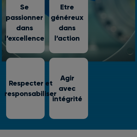
Se
Etre
passionner
généreux
dans
dans
l’excellence
l’action
Agir
Respecter et
avec
responsabiliser
intégrité