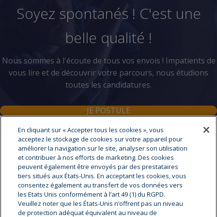
Soyez spontanés ! C'est une
belle qualité !
Nous sommes à l'écoute de tous vos envois ! Impatients de
vous lire et de découvrir votre parcours, nous étudions
toutes les candidatures.
JE POSTULE
En cliquant sur « Accepter tous les cookies », vous
acceptez le stockage de cookies sur votre appareil pour
améliorer la navigation sur le site, analyser son utilisation
et contribuer à nos efforts de marketing. Des cookies
peuvent également être envoyés par des prestataires
A propos de cryostar
tiers situés aux États-Unis. En acceptant les cookies, vous
Cryostar est le leader mondial dans la fourniture
consentez également au transfert de vos données vers
d’équipements cryogéniques de haute technologie.
les Etats Unis conformément à l’art 49 (1) du RGPD.
Fournisseur d’équipements et de services auprès des plus
Veuillez noter que les États-Unis n’offrent pas un niveau
grandes sociétés gazières et des distributeurs de gaz, nous
de protection adéquat équivalent au niveau de