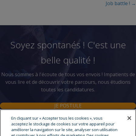
Job battle ! →
navigation
Soyez spontanés ! C'est une
belle qualité !
Nous sommes à l'écoute de tous vos envois ! Impatients de
vous lire et de découvrir votre parcours, nous étudions
toutes les candidatures.
JE POSTULE
En cliquant sur « Accepter tous les cookies », vous
acceptez le stockage de cookies sur votre appareil pour
améliorer la navigation sur le site, analyser son utilisation
et contribuer à nos efforts de marketing. Des cookies