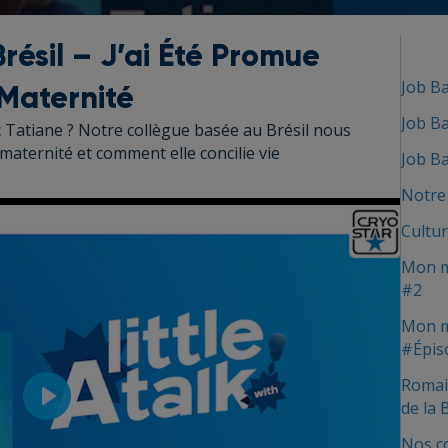
résil – J’ai Été Promue
Job Ba
Maternité
Job Ba
c Tatiane ? Notre collègue basée au Brésil nous
aternité et comment elle concilie vie
Job Ba
Notre
Cultur
Mon me
#2
Mon me
#Épis
Romai
de la
P
Nos c
l