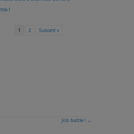
tle !
1
2
Suivant »
Job battle ! →