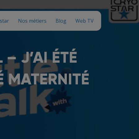
star
Nos métiers
Blog
Web TV
– J’AI ÉTÉ
 MATERNITÉ