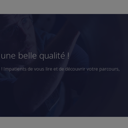
e
e
n
une belle qualité !
 Impatients de vous lire et de découvrir votre parcours,