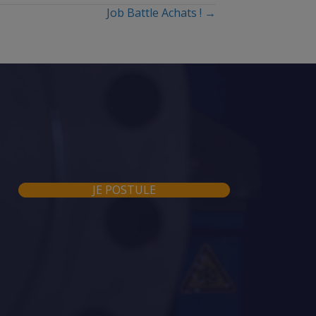
Job Battle Achats ! →
JE POSTULE