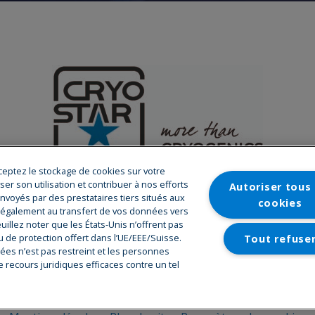
A propos de cryostar
cceptez le stockage de cookies sur votre
ourniture d’équipements cryogéniques de haute technologie.
yser son utilisation et contribuer à nos efforts
Autoriser tous 
voyés par des prestataires tiers situés aux
s et des distributeurs de gaz, nous bénéficions d’une impl
cookies
z également au transfert de vos données vers
entre décisionnel et de recherche, avec près de 1 000 collab
uillez noter que les États-Unis n’offrent pas
ryostar SAS, 2 rue de l’industrie, BP 48, 68220 Hésingue Franc
 de protection offert dans l’UE/EEE/Suisse.
Tout refuse
ées n’est pas restreint et les personnes
ALLER SUR CRYOSTAR.COM
 recours juridiques efficaces contre un tel
Paramètres des c
© 2026 Cryostar Careers. Tous droits réservés.