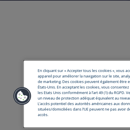
En cliquant sur « Accepter tous les cookies », vous a
Cryostar est le leader mondial dans la f
appareil pour améliorer la navigation sur le site, anal
de marketing. Des cookies peuvent également être en
auprès des plus grandes sociétés gazière
États-Unis. En acceptant les cookies, vous consente
réseau de service après-vente. Notre c
les Etats Unis conformément à l’art 49 (1) du RGPD. Ve
(C
un niveau de protection adéquat équivalent au niveau
L’accès potentiel des autorités américaines aux donn
situées/domiciliées dans l’UE peuvent ne pas avoir de
accès.